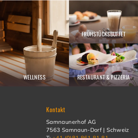
FRÜHSTÜCKSBUFFET
WELLNESS
RESTAURANT & PIZZERIA
Kontakt
Samnaunerhof AG
7563 Samnaun-Dorf | Schweiz
T:
+41 (0)81 861 81 81