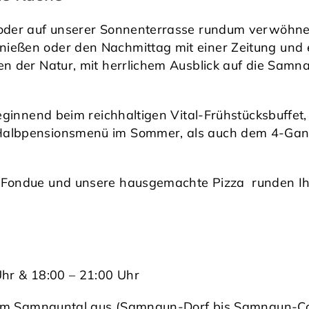
oder auf unserer Sonnenterrasse rundum verwöhnen.
eßen oder den Nachmittag mit einer Zeitung und ei
en der Natur, mit herrlichem Ausblick auf die Samn
beginnend beim reichhaltigen Vital-Frühstücksbuffet,
 Halbpensionsmenü im Sommer, als auch dem 4-Ga
 Fondue und unsere hausgemachte Pizza runden Ih
Uhr & 18:00 – 21:00 Uhr
ng im Samnauntal aus (Samnaun-Dorf bis Samnaun-