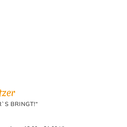
tzer
`S BRINGT!“