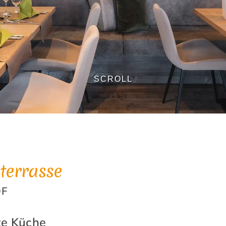
SCROLL
terrasse
OF
te Küche