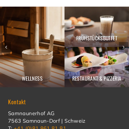
FRÜHSTÜCKSBUFFET
WELLNESS
RESTAURANT & PIZZERIA
Kontakt
Samnaunerhof AG
7563 Samnaun-Dorf | Schweiz
T:
+41 (0)81 861 81 81