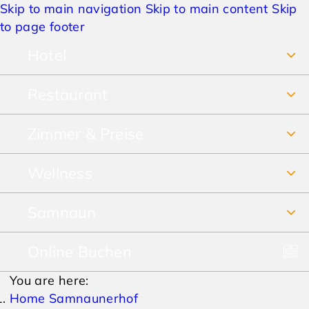
Skip to main navigation
Skip to main content
Skip
to page footer
Hotel
Restaurant
Über uns
Zimmer & Preise
Frühstücksbuffet
Jobs
Wellness
Unsere Zimmer
Restaurant & Pizzeria
Anreise & Lage
Samnaun
SPA Vital-Erlebnis-Paradies
Preise Sommer
Speisekarte
Hotelbewertungen
Online Buchen
Winterurlaub
SPA-Prospekt
Preise Winter
Lieferservice & Take away
AGBs
You are here:
Sommerurlaub
Pauschalen
Home Samnaunerhof