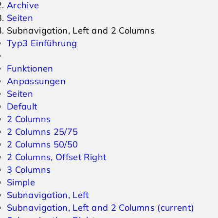
Archive
Seiten
Events & Veranstaltungen
Anfrage
Subnavigation, Left and 2 Columns
Typ3 Einführung
Wetter
Online Gutschein
Funktionen
Anpassungen
Seiten
Default
2 Columns
2 Columns 25/75
2 Columns 50/50
2 Columns, Offset Right
3 Columns
Simple
Subnavigation, Left
Subnavigation, Left and 2 Columns
(current)