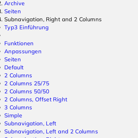
Archive
Seiten
Events & Veranstaltungen
Anfrage
Subnavigation, Right and 2 Columns
Typ3 Einführung
Wetter
Online Gutschein
Funktionen
Anpassungen
Seiten
Default
2 Columns
2 Columns 25/75
2 Columns 50/50
2 Columns, Offset Right
3 Columns
Simple
Subnavigation, Left
Subnavigation, Left and 2 Columns