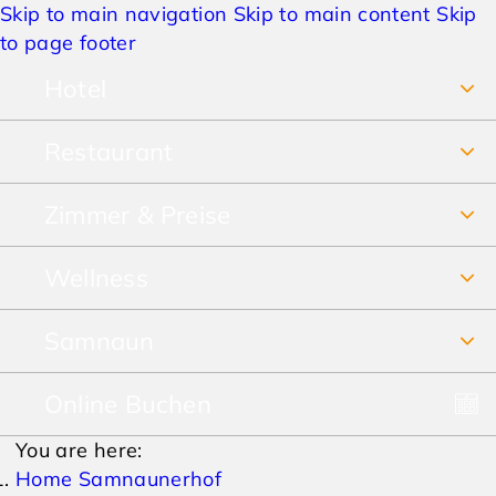
Skip to main navigation
Skip to main content
Skip
to page footer
Hotel
Restaurant
Über uns
Zimmer & Preise
Frühstücksbuffet
Jobs
Wellness
Unsere Zimmer
Restaurant & Pizzeria
Anreise & Lage
Samnaun
SPA Vital-Erlebnis-Paradies
Preise Sommer
Speisekarte
Hotelbewertungen
Online Buchen
Winterurlaub
SPA-Prospekt
Preise Winter
Lieferservice & Take away
AGBs
You are here:
Sommerurlaub
Pauschalen
Home Samnaunerhof